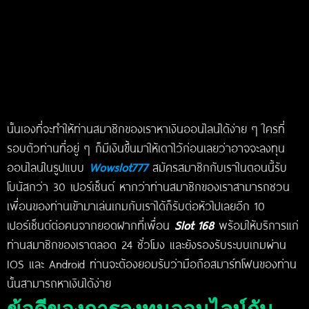
นั้นเองที่จะทำให้ท่านสมาชิกของเราหาเงินออนไลน์ได้ง่าย ๆ ใครที่
รอบตัวท่านที่อยู่ ๆ ก็มีเงินขึ้นมาให้เดาไว้ก่อนเลยว่าอาจจะลงทุน
ออนไลน์ในรูปแบบ
Wowslot777
สมัครสมาชิกกับเราในตอนนี้รับ
โบนัสกว่า 30 เปอร์เซ็นต์ หากว่าท่านสมาชิกของเราสามารถชวน
เพื่อนของท่านเข้ามาเล่นเกมกับเราได้ก็รับต่อหัวไปเลยอีก 10
เปอร์เซ็นต์ต่อคนจากยอดฝากที่เพื่อน
Slot 168
พร้อมให้บริการแก่
ท่านสมาชิกของเราตลอด 24 ชั่วโมง และยังรองรับระบบเกมผ่าน
IOS และ Android ท่านจะต้องยอมรับว่ามือถือสมาร์ทโฟนของท่าน
นั้นสามารถหาเงินได้ง่าย