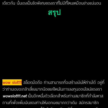
เดียวกัน นั้นเองเป็นข้อพิเศษของเราที่ไม่มีที่ไหนเหมือนย่างแน่นอน
สรุป
wow slot111
สล็อตมือถือ ท่านสามารถที่จะสร้างเงินให้ท่านได้ อยู่ที่
ว่าท่านเองจะกล้าเสี่ยงมากน้อยแค่ไหนในการลงทุนออนไลน์ของเรา
wowslot111.net
เป็นอีกหนึ่งตัวเลือกสำหรับท่านสมาชิกที่กำลังหาส
ถานที่เพื่อเพิ่มเงินของท่านให้งอกเงยมากกว่าเดิม สมัครสมาชิก