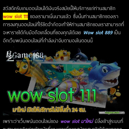
สวัสดีครับเกมออนไลน์ได้เงินจริงสมัยนี้ให้บริการแก่ท่านสมาชิก
wow slot 111
ของเรามาเนิ่นนานแล้ว ซึ่งนั้นท่านสมาชิกของเรา
การลงทุนออนไลน์ที่ไร้ขีดจำกัดจะทำให้ท่านสมาชิกของเราสามารถที่
จะหารายได้กับมือถือเคลื่อนที่ของคุณได้เลย
Wow slot 889
เป็น
อีกเว็บพนันออนไลน์ที่กำลังน่าจับตามองในตอนนี้
เพราะว่าเว็บพนันออนไลน์ของ
wow slot มาใหม่
มีลิ้งเข้าสู่ระบบที่