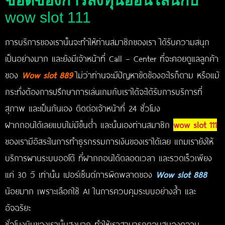
ข้อดีของการลงทุนออนไลน์กับ
wow slot 111
การบริการของเรานั้นจะทำให้ท่านสมาชิกของเรา ได้รับความสนุก
เป็นอย่างมาก และยังมีเจ้าหน้าที่ Call – Center ที่จะคอยดูแลลูกค้า
ของ
Wow slot 889
ไม่ว่าท่านจะมีปัญหาขัดข้องอะไรก็ตาม หรือแม้
กระทั่งต้องการปรึกษาการเล่นเกมกับเราได้จะได้รับการบริการที่
สุภาพ และเป็นกันเอง ติดต่อเจ้าหน้าที่ 24 ชั่วโมง
ฝากถอนได้เลยแบบไม่มีขั้นต่ำ และนั้นเองท่านสมาชิก
wow slot 111
ของเรามีอิสระในการทำธุรกรรมการเงินของเราได้เลย แถมเรายังให้
บริการผานระบบออโต้ ที่ฝากถอนได้ตลอดเวลา และรวดเร็วเพียง
แค่ 30 วิ เท่านั้น เปอร์เซ็นต์การผิดพลาดของ
Wow slot 888
น้อยมาก เพราะเลือกใช้ AI ในการควบคุมระบบอย่างล้ำ และ
อัจฉริยะ
ชั่วโมงบินของเรานั้นสูงมาก ทำให้เราสามารถตอบสนองความ