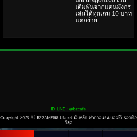
เดิมพันจากแดนมังกร
เล่นได้ทุกเกม 10 บาท
แตกง่าย
ID LINE :
@bzcafe
Copyright 2023 © BZGAME168 Ufabet เว็บหลัก ฝากถอนระบบออโต้ รวดเร็ว
ที่สุด