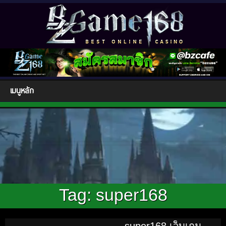
เมนูหลัก
Tag:
super168
super168 เว็บเกม