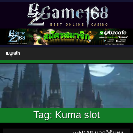
เมนูหลัก
Tag:
Kuma slot
wild168 แจกวิธีแทง