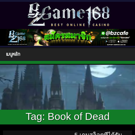
เมนูหลัก
Tag:
Book of Dead
5 เกมสล็อตที่ได้รับ