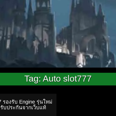
Tag:
Auto slot777
7 รองรับ Engine รุ่นใหม่
รับประกันจากเว็บแท้