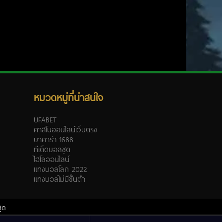
หมวดหมู่ที่น่าสนใจ
UFABET
คาสิโนออนไลน์เว็บตรง
บาคาร่า 1688
ทีเด็ดบอลชุด
ไฮโลออนไลน์
แทงบอลโลก 2022
แทงบอลไม่มีขั้นต่ำ
ุด