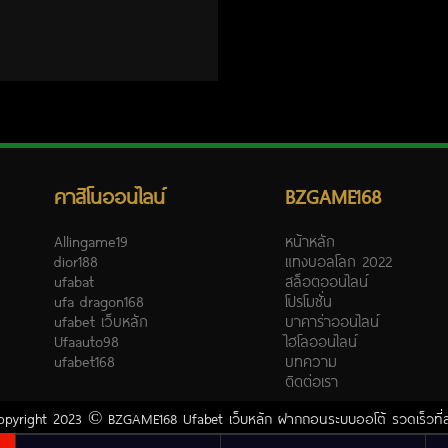
คาสิโนออนไลน์
BZGAME168
Allingame19
หน้าหลัก
dior188
แทงบอลโลก 2022
ufabat
สล็อตออนไลน์
ufa dragon168
โปรโมชั่น
ufabet เว็บหลัก
บาคาร่าออนไลน์
Ufaauto98
ไฮโลออนไลน์
ufabet168
บทความ
ติดต่อเรา
opyright 2023 © BZGAME168 Ufabet เว็บหลัก ฝากถอนระบบออโต้ รวดเร็วที่ส