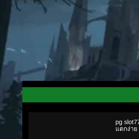
pg slot7
แตกง่าย 