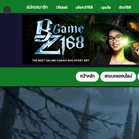
สมัครสมาชิก
Ufabat
ufarich168
upufa
dior188
หน้าหลัก
แทงบอลออนไลน์