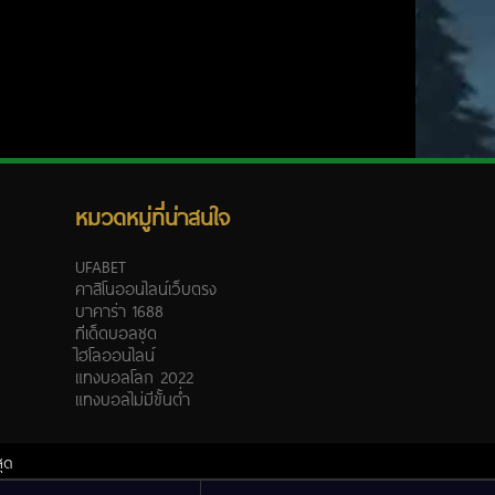
หมวดหมู่ที่น่าสนใจ
UFABET
คาสิโนออนไลน์เว็บตรง
บาคาร่า 1688
ทีเด็ดบอลชุด
ไฮโลออนไลน์
แทงบอลโลก 2022
แทงบอลไม่มีขั้นต่ำ
ุด