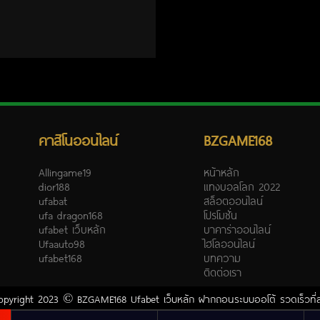
คาสิโนออนไลน์
BZGAME168
Allingame19
หน้าหลัก
dior188
แทงบอลโลก 2022
ufabat
สล็อตออนไลน์
ufa dragon168
โปรโมชั่น
ufabet เว็บหลัก
บาคาร่าออนไลน์
Ufaauto98
ไฮโลออนไลน์
ufabet168
บทความ
ติดต่อเรา
opyright 2023 © BZGAME168 Ufabet เว็บหลัก ฝากถอนระบบออโต้ รวดเร็วที่ส