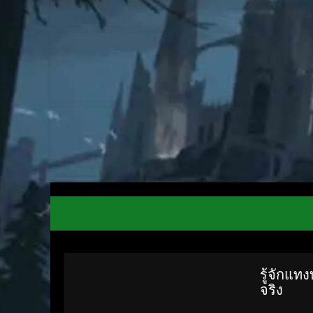
รู้จักแท
จริง