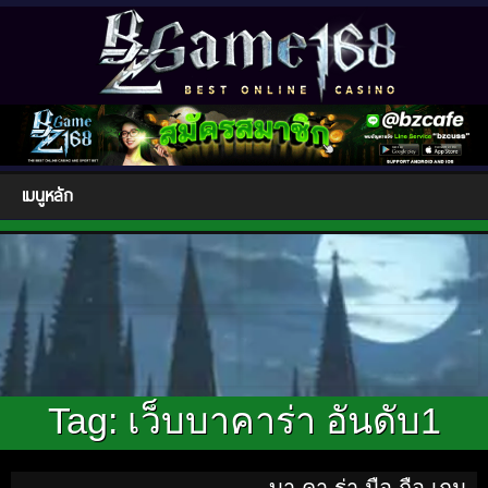
เมนูหลัก
Tag:
เว็บบาคาร่า อันดับ1
บา คา ร่า มือ ถือ เกม