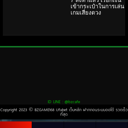
เข้ากระเป๋าในการเล่น
เกมเสี่ยงดวง
ID LINE :
@bzcafe
Copyright 2023 © BZGAME168 Ufabet เว็บหลัก ฝากถอนระบบออโต้ รวดเร็ว
ที่สุด