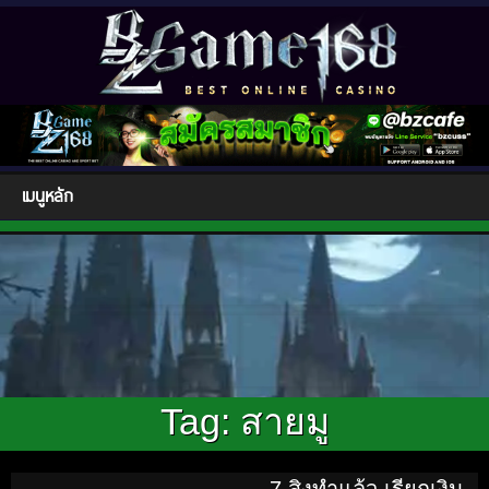
เมนูหลัก
Tag:
สายมู
7 สิ่งทำแล้ว เรียกเงิน