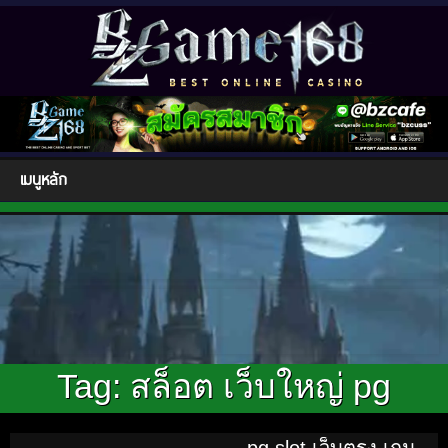
เมนูหลัก
Tag:
สล็อต เว็บใหญ่ pg
pg slot เว็บตรง เกม