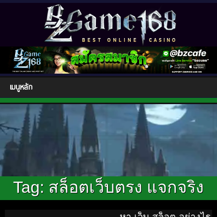
เมนูหลัก
Tag:
สล็อตเว็บตรง แจกจริง
หา เว็บ สล็อต อย่างไร