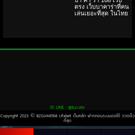
ตรง เว็บบาคาร่าที่คน
เล่นเยอะที่สุด ในไทย
ID LINE :
@bzcafe
Copyright 2023 © BZGAME168 Ufabet เว็บหลัก ฝากถอนระบบออโต้ รวดเร็ว
ที่สุด