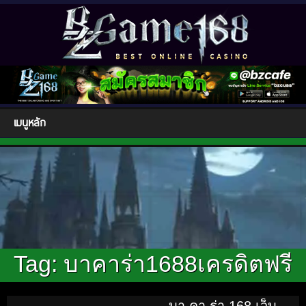
เมนูหลัก
Tag:
บาคาร่า1688เครดิตฟรี
บา คา ร่า 168 เว็บ