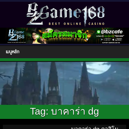
เมนูหลัก
Tag:
บาคาร่า dg
บาคาร่า dg คาสิโน