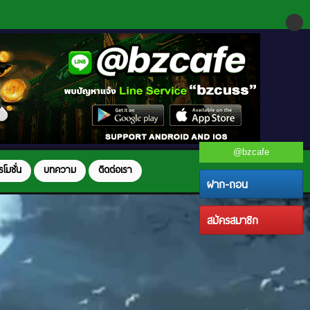
@bzcafe
รโมชั่น
บทความ
ติดต่อเรา
ฝาก-ถอน
สมัครสมาชิก