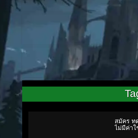
Ta
สมัคร ทด
ไม่มีค่าใ