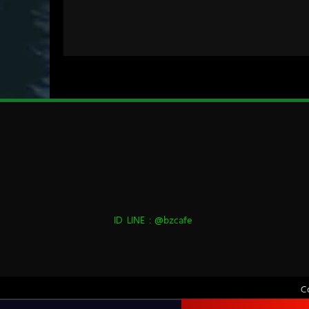
ID LINE :
@bzcafe
C