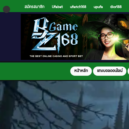
สมัครสมาชิก
Ufabat
ufarich168
upufa
dior188
หน้าหลัก
แทงบอลออนไลน์