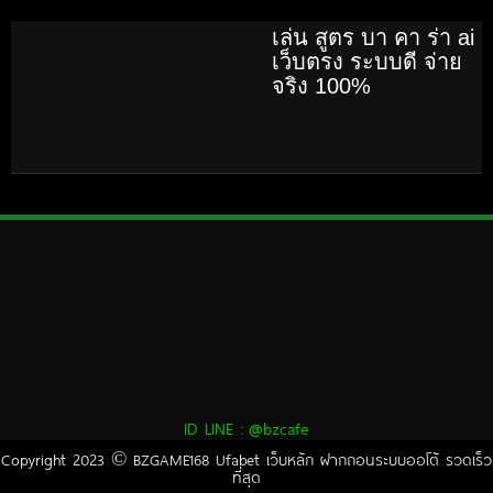
เล่น สูตร บา คา ร่า ai
เว็บตรง ระบบดี จ่าย
จริง 100%
ID LINE :
@bzcafe
Copyright 2023 © BZGAME168 Ufabet เว็บหลัก ฝากถอนระบบออโต้ รวดเร็ว
ที่สุด