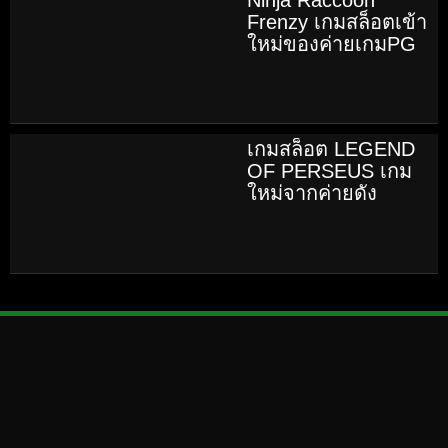
Frenzy เกมสล็อตเข้า
ใหม่ของค่ายเกมPG
เกมสล็อต LEGEND
OF PERSEUS เกม
ใหม่จากค่ายดัง