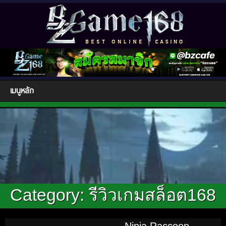
เมนูหลัก
Category:
รีวิวเกมสล็อต168
Ninja Raccoon