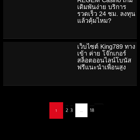
เดิมพันง่าย บริการ
รวดเร็ว 24 ชม. ลงทุน
แล้วคุ้มไหม?
เว็บไซต์ King789 ทาง
เข้า ค่าย โจ๊กเกอร์
สล็อตออนไลน์โบนัส
ฟรีแนะนำเพื่อนสูง
2
3
18
1
…