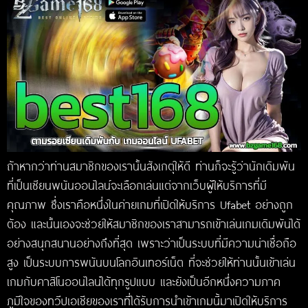
ถ้าหากว่าท่านสมาชิกของเรานั้นสังเกตุให้ดี ท่านก็จะรู้ว่านักเดิมพัน
ที่เป็นเซียนพนันออนไลน์จะเลือกเล่นแต่จากเว็บผู้ให้บริการที่มี
คุณภาพ ซึ่งเราคือหนึ่งในค่ายเกมที่เปิดให้บริการ Ufabet อย่างถูก
ต้อง และนั้นเองจะช่วยให้สมาชิกของเราสามารถเข้าเล่นเกมเดิมพันได้
อย่างสนุกสนานอย่างถึงที่สุด เพราะว่าเป็นระบบที่มีความน่าเชื่อถือ
สูง เป็นระบบการพนันบนโลกอินเทอร์เน็ต ที่จะช่วยให้ท่านนั้นเข้าเล่น
เกมกับคาสิโนออนไลน์ได้ทุกรูปแบบ และยังเป็นอีกหนึ่งความภาค
ภูมิใจของทวีปเอเชียของเราที่ได้รับการนำเข้าเกมนี้มาเปิดให้บริการ