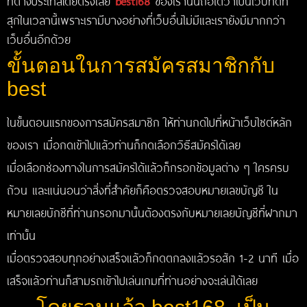
ที่ต่างประเทสโดยตรงเลย
best168
ของเรานั้นถือได้ว่าเป็นเว็บที่ดีที่
สุกในเวลานี้เพราะเรามีบางอย่างที่เว็บอื่นไม่มีและเรายังมีมากกว่า
เว็บอื่นอีกด้วย
ขั้นตอนในการสมัครสมาชิกกับ
best
ในขั้นตอนแรกของการสมัครสมาชิก ให้ท่านกดไปที่หน้าเว็บไซต์หลัก
ของเรา เมื่อกดเข้าไปแล้วท่านก็กดเลือกวิธีสมัครได้เลย
เมื่อเลือกช่องทางในการสมัครได้แล้วก็กรอกข้อมูลต่าง ๆ ใครครบ
ถ้วน และแน่นอนว่าสิ่งที่สำคัยก็คือตรวจสอบหมายเลขบัญชี ใน
หมายเลยบักชีที่ท่านกรอกมานั้นต้องตรงกับหมายเลยบัญชีที่ฝากมา
เท่านั้น
เมื่อตรวจสอบทุกอย่างเสร็จแล้วก็กดตกลงแล้วรอสัก 1-2 นาที เมื่อ
เสร็จแล้วท่านก็สามรถเข้าไปเล่นเกมที่ท่านอย่างจะเล่นได้เลย