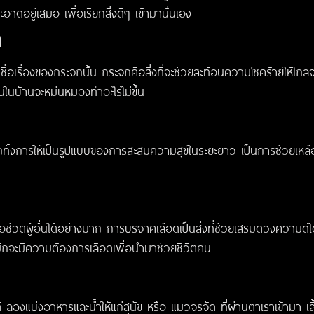
อาดอยู่เสมอ เพื่อเรียกสิ่งดีๆ เข้ามานั่นเอง
อ
มเชื่อเรื่องของกระจกนั้น กระจกคือสิ่งที่จะช่วยสะท้อนความโชคร้ายให้ไกล
ในบ้านจะหม่นหมองทำอะไรไม่ขึ้น
งการให้เป็นรูปแบบของการสะสมความสุขในระยะยาว เป็นการช่วยเหลือผู้อื่นที
อชีวิตผู้อื่นได้อย่างมาก การบริจาคเลือดเป็นสิ่งที่ช่วยเสริมดวงความด
่มักจะมีความต้องการเลือดเพื่อนำมาช่วยชีวิตคน
 ลองแบ่งอาหารและน้ำให้แก่สุนัข หรือ แมวจรจัด ที่ผ่านตาเราเข้ามา เล