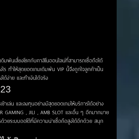
เดิมพันเสี่ยงโชคกับคาสิโนออนไลน์ที่สามารถเชื่อถือได้
งไร ทำให้สุดยอดเกมเดิมพัน VIP นี้จึงถูกใจลูกค้าเป็น
ได้ง่าย และทำเงินได้จริง
023
ข้าเล่น และลงทุนอย่างมีสุดยอดเกมให้บริการได้อย่าง
KER GAMING , JILI , AMB SLOT และอื่น ๆ อีกมากมาย
ด้วยระบบออโต้ที่มีความน่าเชื่อถือสูงได้อีกด้วย สนุก