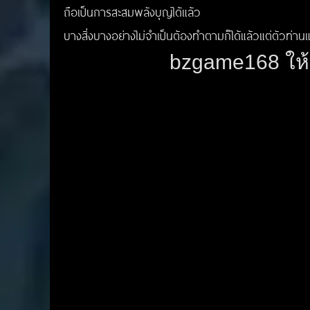
ถือเป็นการสะสมพลังบุญได้แล้ว
บางสิ่งบางอย่างไม่จำเป็นต้องทำตามก็ได้แล้วแต่ตัวท่านแต่อ
bzgame168 ให้ท