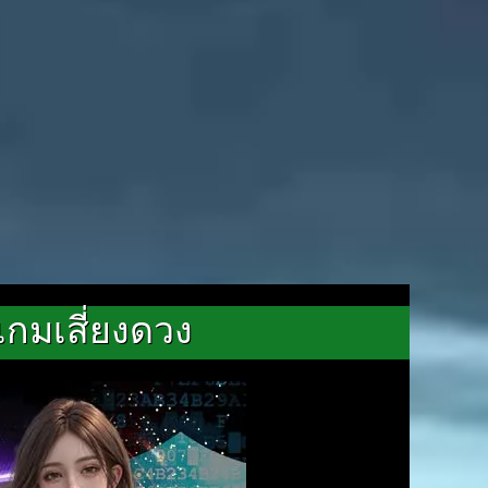
เกมเสี่ยงดวง