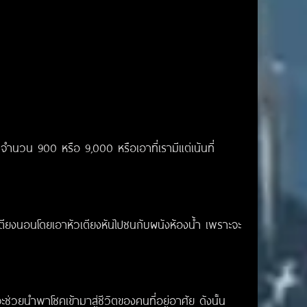
งินจำนวน 900 หรือ 9,000 หรือเอาที่เรามีแต่เน้นที่
เตียงนอนโดยเอาหัวเตียงหันไปชนกับผนังห้องน้ำ เพราะจะ
่วยนำพาโชคเข้ามาสู่ชีวิตของคนที่อยู่อาศัย ดังนั้น