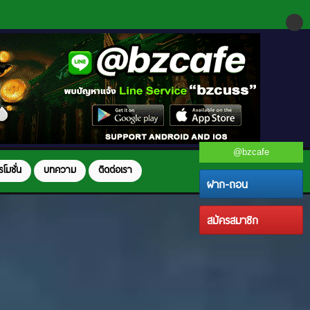
@bzcafe
รโมชั่น
บทความ
ติดต่อเรา
ฝาก-ถอน
สมัครสมาชิก