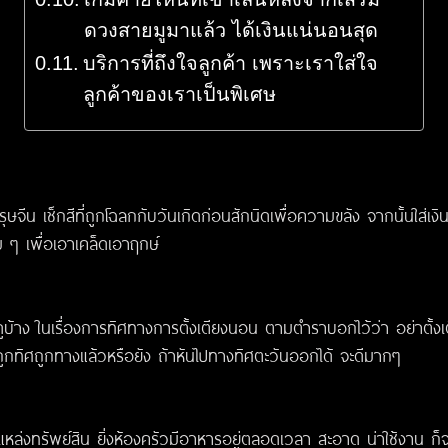
ดวงสายมูมาแล้ว ได้เงินแน่นอนสุด
บริการที่ถึงใจลูกค้า เพราะเราใส่ใจ
ลูกค้าของเราเป็นพิเศษ
ตรุษจีน เช็กสีที่ถูกโฉลกกับวันเกิดก่อนสักนิดเพื่อความขลัง จากนั้นใส่เ
็ม ๆ เพื่อเอาเคล็ดเอาฤกษ์
ูบ้าง ในเรื่องการทิศทางการตั้งเตียงนอน ตามตำราบอกไว้ว่า อย่าตั้ง
ันถูกทิศถูกทางแล้วหรือยัง ถ้าหันไปทางทิศตะวันออกได้ จะดีมากๆ
หล่งทรัพย์สิน ยิ่งห้องครัวมีอาหารอยู่ตลอดเวลา สะอาด น่าใช้งาน ก็จะช