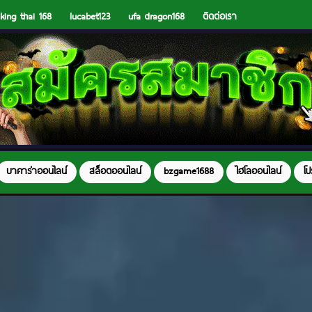
king thai 168
lucabet123
ufa dragon168
ติดต่อเรา
บาคาร่าออนไลน์
สล็อตออนไลน์
bzgame1688
ไฮโลออนไลน์
โป