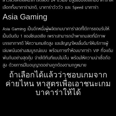
เลือกทั้งบาคาร่าปกติ, บาคาร่าวัววัว และ Speed บาคาร่า
Asia Gaming
Asia Gaming เป็นอีกหนึ่งผู้ผลิตเกมบาคาร่าสดที่ได้การยอมรับให้
เป็นอันดับ 1 ของโซนเอเชีย เพราะสามารถนำพาเกมสดที่มีภาพ
บรรยากาศดี ให้ความคมชัดสูง และสัญญาไหลลื่นดีมาให้บริการผู้
เล่นพนันอย่างสมบูรณ์แบบ พร้อมการทำห้องบาคาร่า VIP ที่จะเดิม
พันกันอย่างสุดคุ้ม จ่ายได้ทันทีแบบไม่อั้น พร้อมให้ความน่าเชื่อถือ
สูง ด้วยการมีใบอนุญาตอย่างถูกต้องตามกฎหมาย
ถ้าเลือกได้แล้วว่าชอบเกมจาก
ค่ายไหน หาสูตรเพื่อเอาชนะเกม
บาคาร่าให้ได้