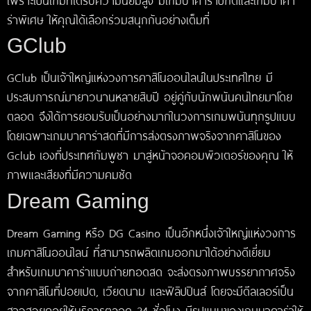
เพราะเป็นเกมที่ได้รับความนิยมสูง มีเกมบาคาร่าปกติและเกมบาคา
ร่าพิเศษ ให้คุณได้เลือกร่วมสนุกกันอย่างเต็มที่
GClub
GClub เป็นเจ้าใหญ่แห่งวงการคาสิโนออนไลน์ในประเทศไทย มี
ประสบการณ์มายาวนานหลายสิบปี อยู่คู่กับนักพนันคนไทยมาโดย
ตลอด จึงได้การยอมรับเป็นอย่างมากในวงการเกมพนันทุกรูปแบบ
โดยเฉพาะเกมบาคาร่าสดที่มีการส่งตรงภาพจริงจากคาสิโนของ
Gclub เองที่ประเทศกัมพูชา มาสู่หน้าจอคอมพิวเตอร์ของคุณ ให้
ภาพและเสียงที่มีความคมชัด
Dream Gaming
Dream Gaming หรือ DG Casino เป็นอีกหนึ่งเจ้าใหญ่แห่งวงการ
เกมคาสิโนออนไลน์ ที่สามารถผลิตเกมออกมาได้อย่างดีเยี่ยม
สำหรับเกมบาคาร่าแบบถ่ายทอดสด จะส่งตรงภาพบรรยากาศจริง
จากคาสิโนที่ปอยเปต, เวียดนาม และฟิลิปปินส์ โดยจะมีดีลเลอร์เป็น
สาวสวยคอยให้บริการตลอด 24 ชั่วโมง มีรูปแบบของเกมบาคาร่าให้