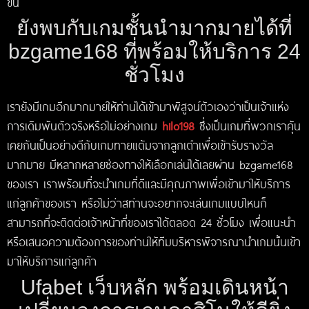
ขึ้น
ยังพบกับเกมชั้นนำมากมายได้ที่
bzgame168 ที่พร้อมให้บริการ 24
ชั่วโมง
เรายังมีเกมอีกมากมายให้ท่านได้เข้ามาพิสูจน์ตัวเองว่าเป็นเจ้าแห่ง
การเดิมพันตัวจริงหรือไม่อย่างเกม
hilo198
ซึ่งเป็นเกมที่พวกเราคุ้น
เคยกันเป็นอย่างดีกับเกมทายแต้มจากลูกเต๋าเพื่อเข้ารับรางวัล
มากมาย มีหลากหลายช่องทางให้เลือกเล่นได้เลยผ่าน bzgame168
ของเรา เราพร้อมที่จะนำเกมที่ดีและมีคุณภาพเพื่อเข้ามาให้บริการ
แก่ลูกค้าของเรา หรือไม่ว่าสท่านจะอยากจะเล่นเกมแบบไหนก็
สามารถที่จะติดต่อเจ้าหน้าที่ของเราได้ตลอด 24 ชั่วโมง เพื่อแนะนำ
หรือเสนอความต้องการของท่านให้ทีมบริหารพิจารณานำเกมนั้นเข้า
มาให้บริการแก่ลูกค้า
Ufabet เว็บหลัก พร้อมเดินหน้า