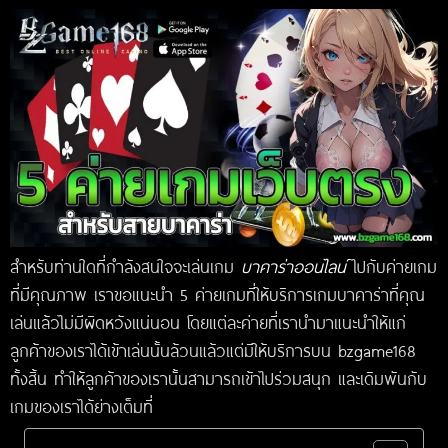
สำหรับท่านใดที่กำลังสนใจจะเล่นเกม
บาคาร่าออนไลน์
ไปกับค่ายเกม
ที่มีคุณภาพ เราขอแนะนำ 5 ค่ายเกมที่ให้บริการเกมบาคาร่าที่คุณ
เล่นแล้วไม่มีผิดหวังแน่นอน โดยแต่ละค่ายที่เรานำมาแนะนำให้แก่
ลูกค้าของเราได้เข้าเล่นนั้นล้วนแล้วแต่มีให้บริการบน bzgame168
ทั้งสิ้น ทำให้ลูกค้าของเรานั้นสามารถเข้าไปร่วมสนุก และเดิมพันกับ
เกมของเราได้ย่างเต็มที่