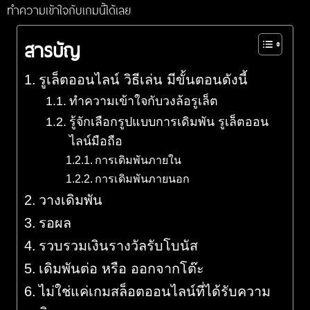
ทำความเข้าใจกับเกมนี้ได้เลย
สารบัญ
รูเล็ตออนไลน์ วิธีเล่น มีขั้นตอนดังนี้
ทำความเข้าใจกับวงล้อรูเล็ต
รู้จักเลือกรูปแบบการเดิมพัน รูเล็ตออน
ไลน์มือถือ
การเดิมพันภายใน
การเดิมพันภายนอก
วางเดิมพัน
รอผล
รวบรวมเงินรางวัลรับโบนัส
เดิมพันต่อ หรือ ออกจากโต๊ะ
ไม่ใช่แค่เกมสล็อตออนไลน์ที่ได้รับความ