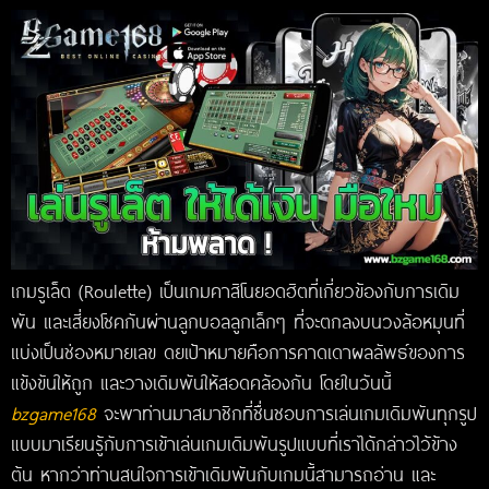
เกมรูเล็ต (Roulette) เป็นเกมคาสิโนยอดฮิตที่เกี่ยวข้องกับการเดิม
พัน และเสี่ยงโชคกันผ่านลูกบอลลูกเล็กๆ ที่จะตกลงบนวงล้อหมุนที่
แบ่งเป็นช่องหมายเลข ดยเป้าหมายคือการคาดเดาผลลัพธ์ของการ
แข้งขันให้ถูก และวางเดิมพันให้สอดคล้องกัน โดยในวันนี้
bzgame168
จะพาท่านมาสมาชิกที่ชื่นชอบการเล่นเกมเดิมพันทุกรูป
แบบมาเรียนรู้กับการเข้าเล่นเกมเดิมพันรูปแบบที่เราได้กล่าวไว้ข้าง
ต้น หากว่าท่านสนใจการเข้าเดิมพันกับเกมนี้สามารถอ่าน และ