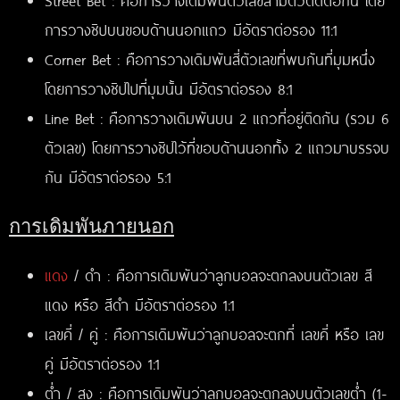
Street Bet : คือการวางเดิมพันตัวเลขสามตัวติดต่อกัน โดย
การวางชิปบนขอบด้านนอกแถว มีอัตราต่อรอง 11:1
Corner Bet : คือการวางเดิมพันสี่ตัวเลขที่พบกันที่มุมหนึ่ง
โดยการวางชิปไปที่มุมนั้น มีอัตราต่อรอง 8:1
Line Bet : คือการวางเดิมพันบน 2 แถวที่อยู่ติดกัน (รวม 6
ตัวเลข) โดยการวางชิปไว้ที่ขอบด้านนอกทั้ง 2 แถวมาบรรจบ
กัน มีอัตราต่อรอง 5:1
การเดิมพันภายนอก
แดง
/ ดำ : คือการเดิมพันว่าลูกบอลจะตกลงบนตัวเลข สี
แดง หรือ สีดำ มีอัตราต่อรอง 1:1
เลขคี่ / คู่ : คือการเดิมพันว่าลูกบอลจะตกที่ เลขคี่ หรือ เลข
คู่ มีอัตราต่อรอง 1:1
ต่ำ / สูง : คือการเดิมพันว่าลูกบอลจะตกลงบนตัวเลขต่ำ (1-