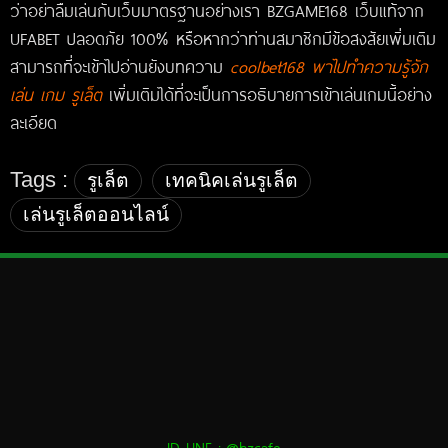
ว่าอย่าลืมเล่นกับเว็บมาตรฐานอย่างเรา BZGAME168 เว็บแท้จาก
UFABET ปลอดภัย 100% หรือหากว่าท่านสมาชิกมีข้อสงสัยเพิ่มเติม
สามารถที่จะเข้าไปอ่านยังบทความ
coolbet168 พาไปทำความรู้จัก
เล่น เกม รูเล็ต
เพิ่มเติมได้ที่จะเป็นการอธิบายการเข้าเล่นเกมนี้อย่าง
ละเอียด
Tags :
รูเล็ต
เทคนิคเล่นรูเล็ต
เล่นรูเล็ตออนไลน์
ID LINE :
@bzcafe